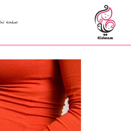
رش
ه
حتوا
صفحه ن