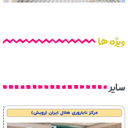
ویژه ها
سایر
مرکز ناباروری هلال ایران (رویش)