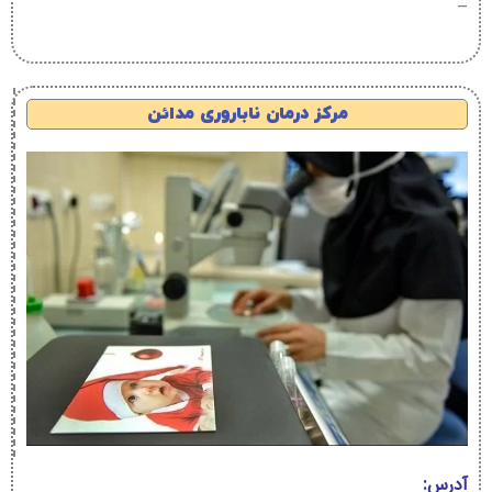
–
مرکز درمان ناباروری مدائن
آدرس: