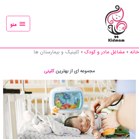
رش
منو
ه
حتوا
منو
خانه
مشاغل مادر و کودک
کلینیک و بیمارستان ها
مجموعه ای از بهترین
ک
ل
ی
ن
ی
ک
ه
ا
ی
ت