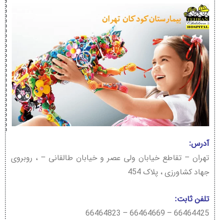
آدرس:
تهران – تقاطع خیابان ولی عصر و خیابان طالقانی – ، روبروی
جهاد کشاورزی ، پلاک 454
تلفن ثابت:
66464425 – 66464669 – 66464823