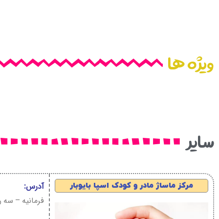
ویژه ها
سایر
مرکز ماساژ مادر و کودک اسپا بایوبار
آدرس:
فرمانیه – سه راه ع