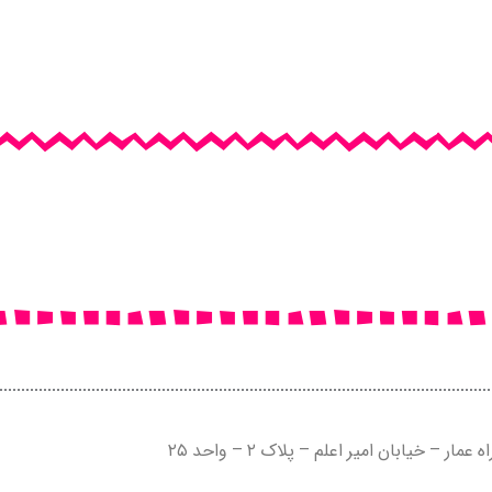
مار – خیابان امیر اعلم – پلاک ۲ – واحد ۲۵