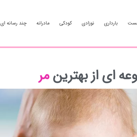
خست
بارداری
نوزادی
کودکی
مادرانه
چند رسانه ای
ای از بهترین
م
ر
ا
ک
ز
م