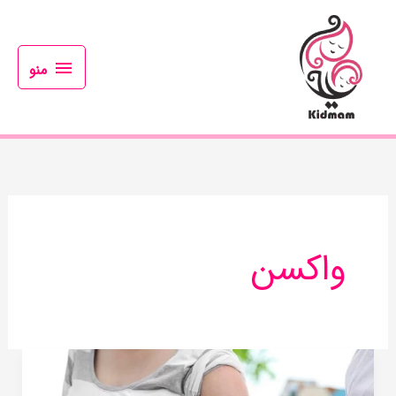
رش
منو
ه
حتوا
منو
واکسن
زدن
این