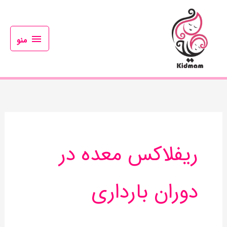
رش
منو
ه
حتوا
منو
ریفلاکس معده در
دوران بارداری