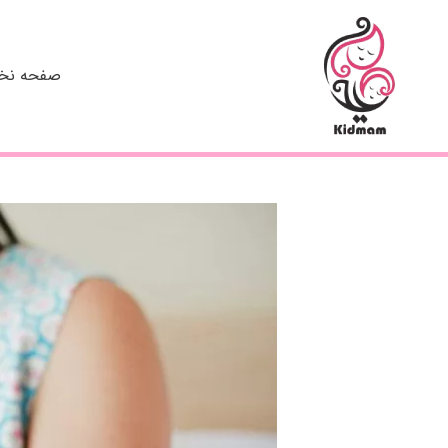
رش
ه
حتوا
صفحه ن