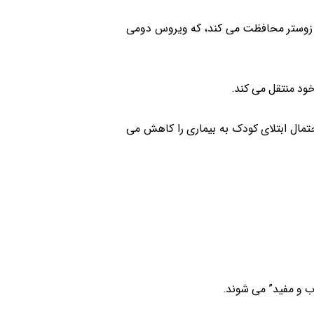
 نظیر ویروس سنسیشیال تنفسی (syncytial syncytial) یا به اختصار RSV و واریسلا زوستر محافظت می کند، که ویروس دومی
خود منتقل می کند.
مال ابتلای کودک به بیماری را کاهش می
ب و مفید” می شوند.