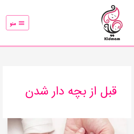
رش
منو
ه
حتوا
منو
قبل از بچه دار شدن
قبل
از