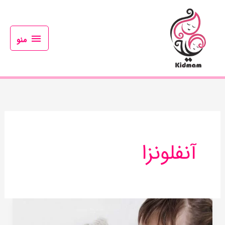
رش
منو
ه
حتوا
منو
آنفلونزا
درمان
های