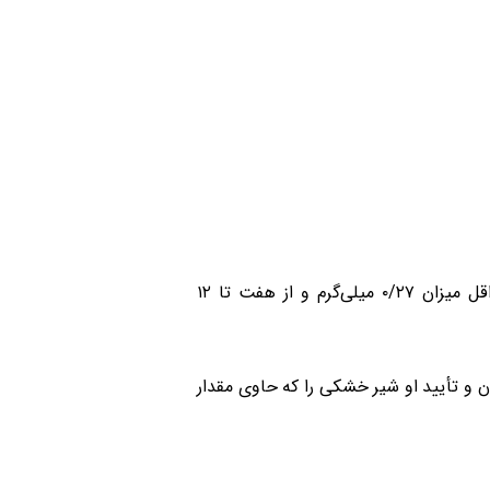
همۀ کودکان سالمی که با شیر خشک تغذیه می‌شوند و منعی در مصرف آهن ندارند، تا شش ماهگی باید حداقل میزان ۰/۲۷ میلی‌گرم و از هفت تا ۱۲
زشک کودکتان و تأیید او شیر خشکی را که حاوی مقدار