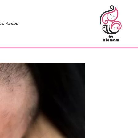
رش
ه
حتوا
صفحه ن