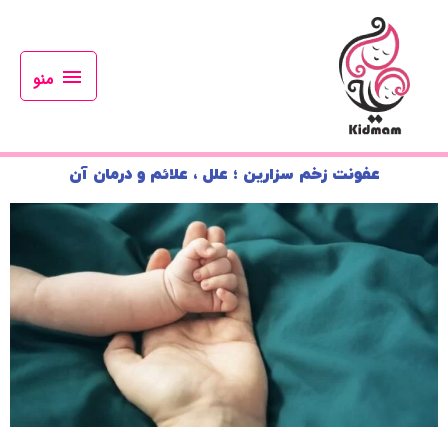
رش
منو
ه
حتوا
منو
عفونت زخم سزارین ؛ علل ، علائم و درمان آن