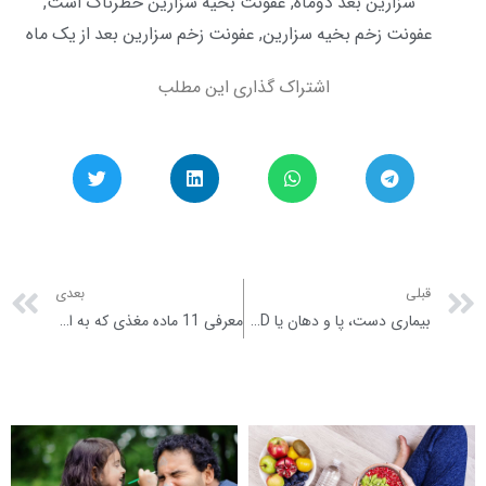
سزارین بعد دوماه
,
عفونت بخیه سزارین خطرناک است
,
عفونت زخم بخیه سزارین
,
عفونت زخم سزارین بعد از یک ماه
اشتراک گذاری این مطلب
xt
Prev
قبلی
بعدی
بیماری دست، پا و دهان یا HFMD در نوزادان و کودکان ؛ علل، علائم و درمان های خانگی
معرفی 11 ماده مغذی که به افزایش قد کودک کمک می کند