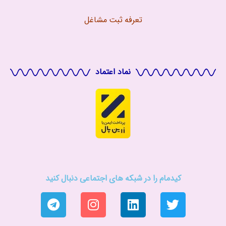
تعرفه ثبت مشاغل
نماد اعتماد
کیدمام را در شبکه های اجتماعی دنبال کنید
T
I
L
T
e
n
i
w
l
s
n
i