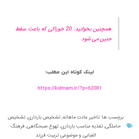
همچنین بخوانید: 20 خوراکی که باعث سقط
جنین می شود
لینک کوتاه این مطلب:
https://kidmam.ir/?p=62081
برچسب ها:
تاخیر عادت ماهانه
,
تشخیص بارداری
,
تشخیص
حاملگی
,
تغذیه مناسب بارداری
,
تهوع صبحگاهی
,
فرهنگ
الفبایی و موضوعی تربیت فرزند