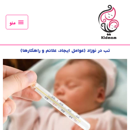
رش
منو
ه
حتوا
منو
تب در نوزاد (عوامل ایجاد، علائم و راهکارها)