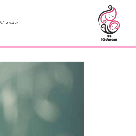
رش
ه
حتوا
صفحه ن