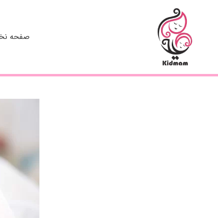
رش
ه
حتوا
صفحه ن