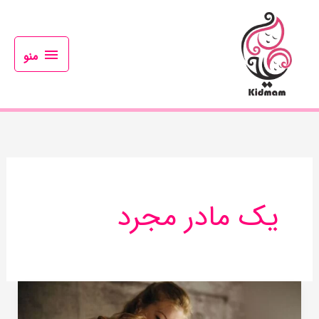
رش
منو
ه
حتوا
منو
یک مادر مجرد
چالش
های