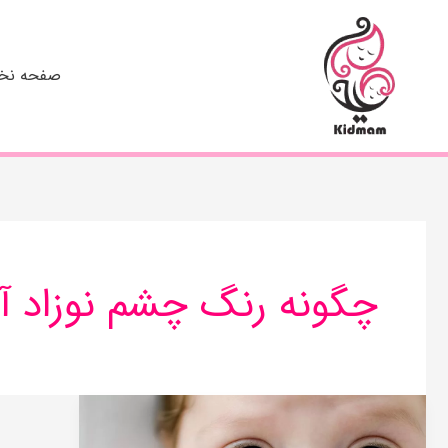
رش
ه
حتوا
صفحه ن
چگونه رنگ چشم نوزاد آ
هر
چیزی