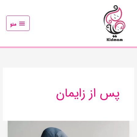
رش
منو
ه
حتوا
منو
پس از زایمان
12
ورزش