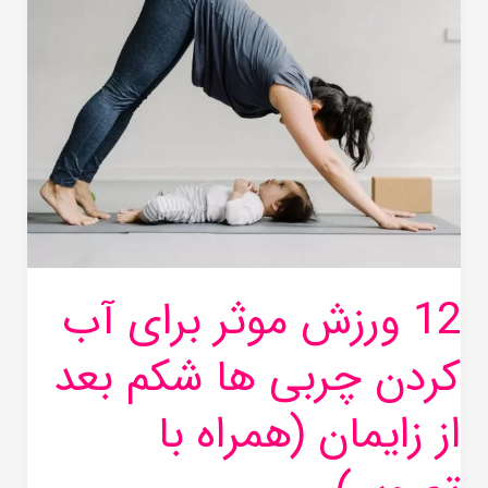
موثر
برای
آب
کردن
چربی
ها
شکم
بعد
از
12 ورزش موثر برای آب
زایمان
(همراه
کردن چربی ها شکم بعد
با
تصویر)
از زایمان (همراه با