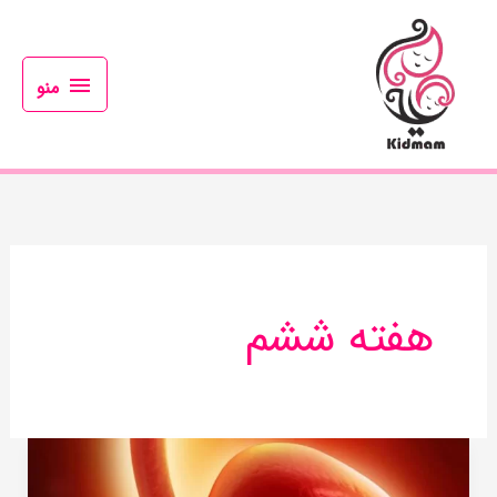
رش
منو
ه
حتوا
منو
هفته ششم
در
چندمین