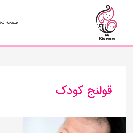
رش
ه
حتوا
صفحه ن
قولنج کودک
قولنج
در