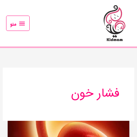
رش
منو
ه
حتوا
منو
فشار خون
در
چندمین