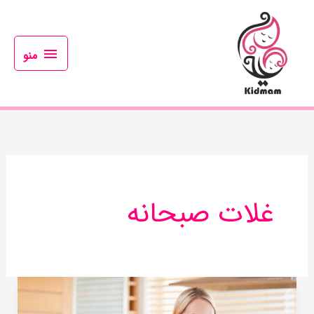
رش
منو
ه
حتوا
منو
غلات صبحانه
رژیم
غذایی