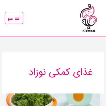
رش
منو
ه
حتوا
منو
غذای کمکی نوزاد
روش
پخت