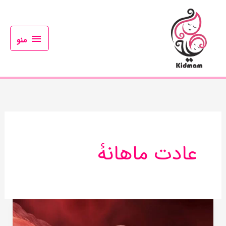
رش
منو
ه
حتوا
منو
عادت ماهانۀ
علت
خونریزی