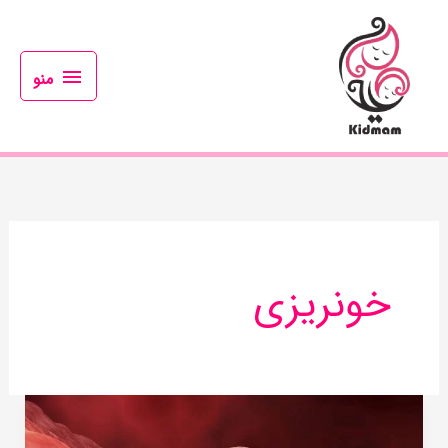
رش
منو
ه
حتوا
منو
خونریزی
علت
خونریزی