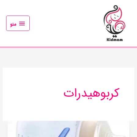
رش
منو
ه
حتوا
منو
کربوهیدرات
شیر
خشک