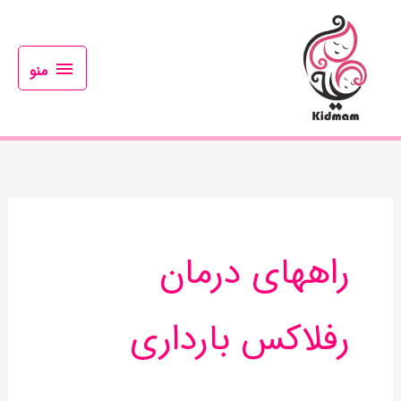
رش
منو
ه
حتوا
منو
راههای درمان
رفلاکس بارداری