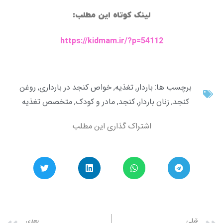
لینک کوتاه این مطلب:
https://kidmam.ir/?p=54112
برچسب ها:
باردار
,
تغذیه
,
خواص کنجد در بارداری
,
روغن
کنجد
,
زنان باردار
,
کنجد
,
مادر و کودک
,
متخصص تغذیه
اشتراک گذاری این مطلب
xt
Prev
قبلی
بعدی